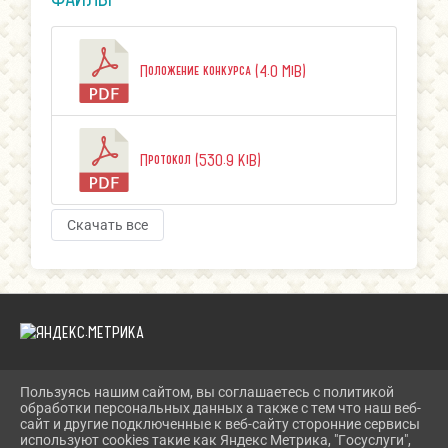
Положение конкурса (4.0 MiB)
Протокол (530.9 KiB)
Скачать все
Пользуясь нашим сайтом, вы соглашаетесь с политикой
2026 Г. LEN-KULTURA.RU
обработки персональных данных а также с тем что наш веб-
ВХОД
сайт и другие подключенные к веб-сайту сторонние сервисы
КАРТА САЙТА
используют cookies такие как Яндекс Метрика, "Госуслуги",