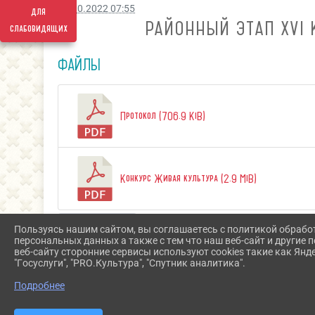
26.10.2022 07:55
для
РАЙОННЫЙ ЭТАП XVI
слабовидящих
ФАЙЛЫ
Протокол (706.9 KiB)
Конкурс Живая культура (2.9 MiB)
Скачать все
Пользуясь нашим сайтом, вы соглашаетесь с политикой обрабо
персональных данных а также с тем что наш веб-сайт и другие
веб-сайту сторонние сервисы используют cookies такие как Янд
"Госуслуги", "PRO.Культура", "Спутник аналитика".
Подробнее