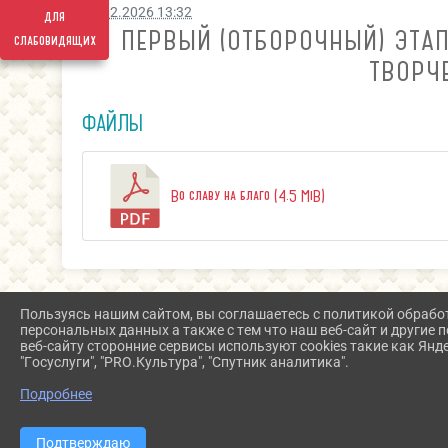
04.02.2026 13:32
для
ПЕРВЫЙ (ОТБОРОЧНЫЙ) ЭТАП
слабовидящих
ТВОРЧ
ФАЙЛЫ
Во славу на благо (4.5 MiB)
Пользуясь нашим сайтом, вы соглашаетесь с политикой обрабо
персональных данных а также с тем что наш веб-сайт и другие
веб-сайту сторонние сервисы используют cookies такие как Янд
"Госуслуги", "PRO.Культура", "Спутник аналитика".
Подробнее
Подтверждаю