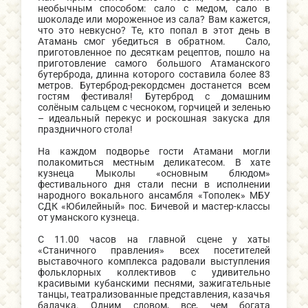
необычным способом: сало с медом, сало в
шоколаде или мороженное из сала? Вам кажется,
что это невкусно? Те, кто попал в этот день в
Атамань смог убедиться в обратном. Сало,
приготовленное по десяткам рецептов, пошло на
приготовление самого большого Атаманского
бутерброда, длинна которого составила более 83
метров. Бутерброд-рекордсмен достанется всем
гостям фестиваля! Бутерброд с домашним
солёным сальцем с чесноком, горчицей и зеленью
– идеальный перекус и роскошная закуска для
праздничного стола!
На каждом подворье гости Атамани могли
полакомиться местным деликатесом. В хате
кузнеца Мыколы «основным блюдом»
фестивального дня стали песни в исполнении
народного вокального ансамбля «Тополек» МБУ
СДК «Юбилейный» пос. Бичевой и мастер-классы
от уманского кузнеца.
С 11.00 часов на главной сцене у хаты
«Станичного правления» всех посетителей
выставочного комплекса радовали выступления
фольклорных коллективов с удивительно
красивыми кубанскими песнями, зажигательные
танцы, театрализованные представления, казачья
балачка. Одним словом, все, чем богата