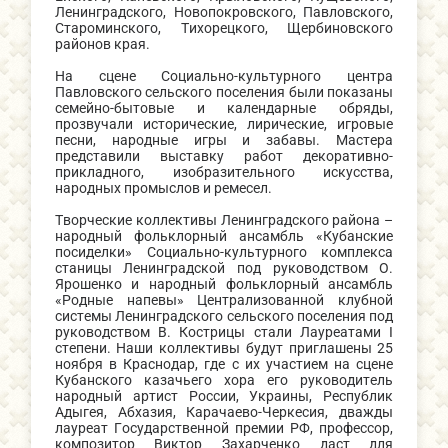
Ленинградского, Новопокровского, Павловского,
Староминского, Тихорецкого, Щербиновского
районов края.
На сцене Социально-культурного центра
Павловского сельского поселения были показаны
семейно-бытовые и календарные обряды,
прозвучали исторические, лирические, игровые
песни, народные игры и забавы. Мастера
представили выставку работ декоративно-
прикладного, изобразительного искусства,
народных промыслов и ремесел.
Творческие коллективы Ленинградского района –
народный фольклорный ансамбль «Кубанские
посиделки» Социально-культурного комплекса
станицы Ленинградской под руководством О.
Ярошенко и народный фольклорный ансамбль
«Родные напевы» Централизованной клубной
системы Ленинградского сельского поселения под
руководством В. Кострицы стали Лауреатами I
степени. Наши коллективы будут приглашены 25
ноября в Краснодар, где с их участием на сцене
Кубанского казачьего хора его руководитель
народный артист России, Украины, Республик
Адыгея, Абхазия, Карачаево-Черкесия, дважды
лауреат Государственной премии РФ, профессор,
композитор Виктор Захарченко даст для